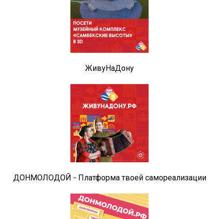
ЖивуНаДону
ДОНМОЛОДОЙ - Платформа твоей самореализации