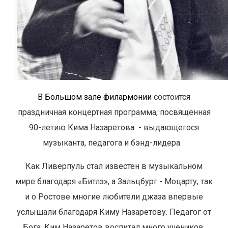
В Большом зале филармонии
состоится
праздничная концертная программа, посвящённая
9
0-летию Кима Назаретова
-
выдающегося
музыканта, педагога и бэнд-лидера.
Как Ливерпуль стал известен в музыкальном
мире благодаря «Битлз», а Зальцбург - Моцарту, так
и о Ростове многие любители джаза впервые
услышали благодаря Киму Назаретову.
Педагог от
Бога, Ким Назаретов воспитал много учеников,