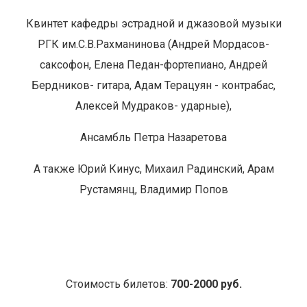
Квинтет кафедры эстрадной и джазовой музыки
РГК им.С.В.Рахманинова (Андрей Мордасов-
саксофон, Елена Педан-фортепиано, Андрей
Бердников- гитара, Адам Терацуян - контрабас,
Алексей Мудраков- ударные),
Ансамбль Петра Назаретова
А также
Юрий Кинус, Михаил Радинский, Арам
Рустамянц, Владимир Попов
Стоимость билетов:
700-2000 руб.