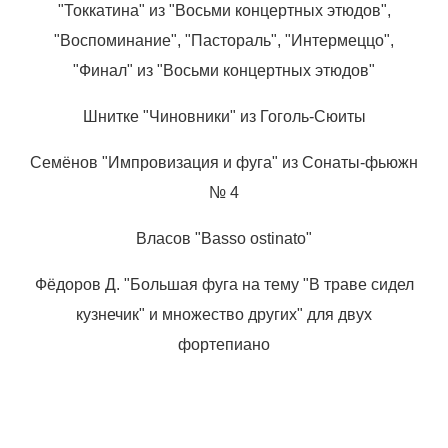
"Токкатина" из "Восьми концертных этюдов",
"Воспоминание", "Пастораль", "Интермеццо",
"Финал" из "Восьми концертных этюдов"
Шнитке "Чиновники" из Гоголь-Сюиты
Семёнов "Импровизация и фуга" из Сонаты-фьюжн
№ 4
Власов "Basso ostinato"
Фёдоров Д. "Большая фуга на тему "В траве сидел
кузнечик" и множество других" для двух
фортепиано