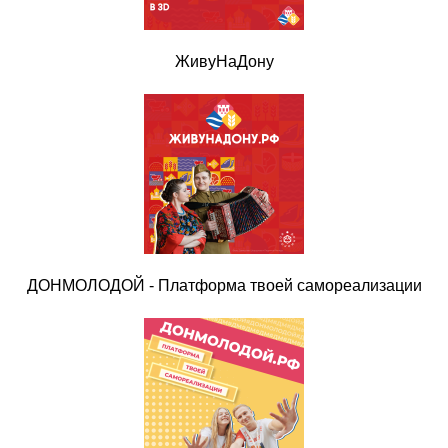
ЖивуНаДону
ДОНМОЛОДОЙ - Платформа твоей самореализации