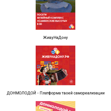
ЖивуНаДону
ДОНМОЛОДОЙ - Платформа твоей самореализации