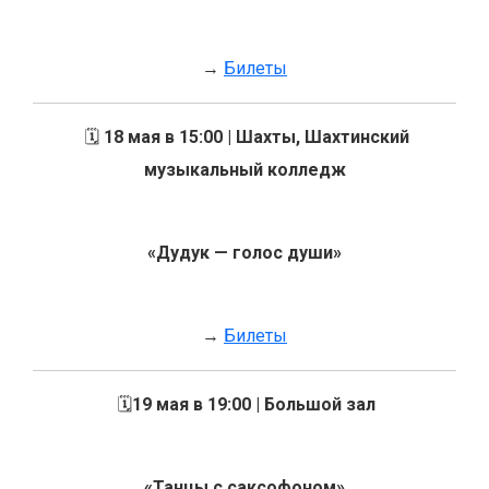
→
Билеты
🗓️
18 мая в 15:00 | Шахты, Шахтинский
музыкальный колледж
«Дудук — голос души»
→
Билеты
🗓️
19 мая в 19:00 | Большой зал
«Танцы с саксофоном»