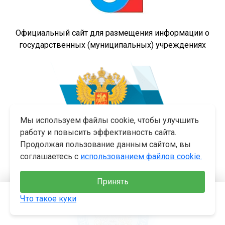
Официальный сайт для размещения информации о
государственных (муниципальных) учреждениях
Мы используем файлы cookie, чтобы улучшить
работу и повысить эффективность сайта.
Продолжая пользование данным сайтом, вы
соглашаетесь с
использованием файлов cookie.
Мой налог
Принять
+7 863 263-35-69
Войти в
Что такое куки
личный
+7 863 263-17-10
кабинет
Меню
Версия
Позвонить
Поиск